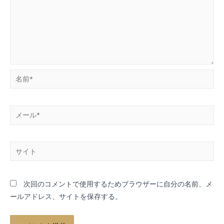
名
前
*
メ
ー
ル
サ
*
イ
ト
次回のコメントで使用するためブラウザーに自分の名前、メ
ールアドレス、サイトを保存する。