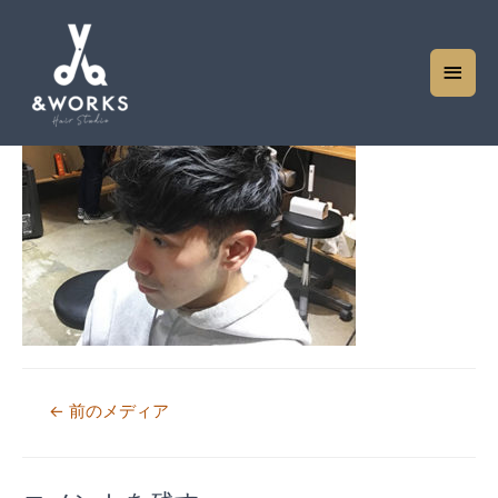
011
コメントする
/ By
andworks
メ
イ
ン
メ
ニ
ュ
ー
投
←
前のメディア
稿
ナ