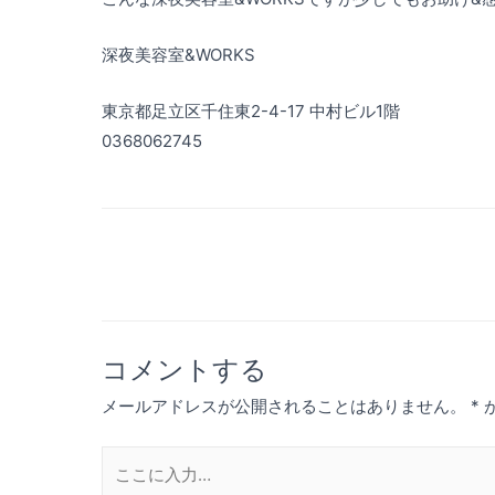
深夜美容室&WORKS
東京都足立区千住東2-4-17 中村ビル1階
0368062745
投
稿
ナ
コメントする
ビ
メールアドレスが公開されることはありません。
*
ゲ
こ
ー
こ