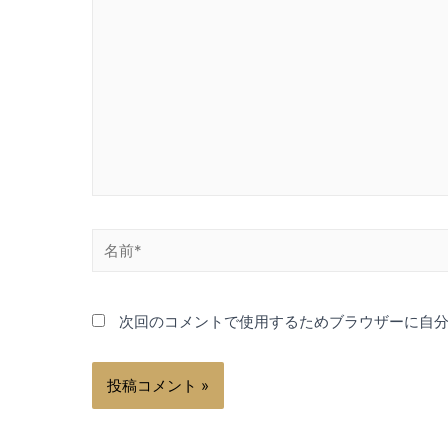
シ
に
入
ョ
力…
ン
名
前
*
次回のコメントで使用するためブラウザーに自