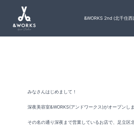
&WORKS 2nd (北千住西
北千住に夜遅くまでやってる美容院がオープンし
コメントする
/
お知らせ
/ By
matsudahideki
みなさんはじめまして！
深夜美容室&WORKS(アンドワークス)がオープンし
その名の通り深夜まで営業しているお店で、足立区