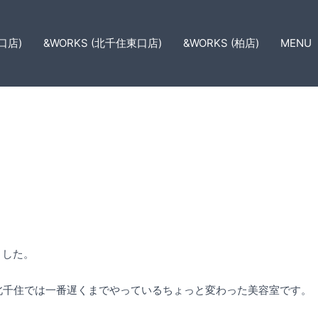
口店)
&WORKS (北千住東口店)
&WORKS (柏店)
MENU
ました
ました。
北千住では一番遅くまでやっているちょっと変わった美容室です。