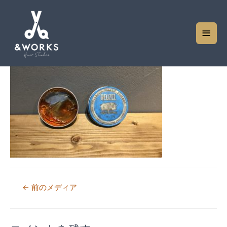
4627504D-1627-411B-B1EC-DC1453DD3C9F
コメントする
/ By
matsudahideki
メ
イ
ン
メ
ニ
ュ
ー
投
←
前のメディア
稿
ナ