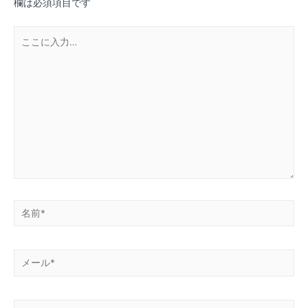
欄は必須項目です
ー
こ
シ
こ
ョ
に
ン
入
力…
名
前
*
メ
ー
ル
サ