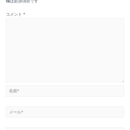
欄は必須項目です
ー
コメント
*
シ
ョ
ン
名
前
*
メ
ー
ル