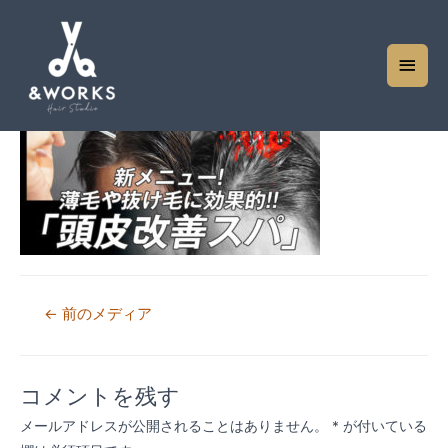
blog_003
コメントする
/ By
andworks
メ
イ
ン
メ
ニ
ュ
ー
投
←
前のメディア
稿
ナ
コメントを残す
ビ
メールアドレスが公開されることはありません。
*
が付いている
ゲ