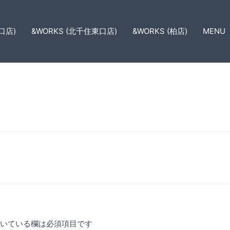
口店)
&WORKS (北千住東口店)
&WORKS (柏店)
MENU
いている欄は必須項目です