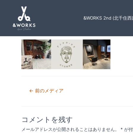
&WORKS 2nd (北千住西
img_5744-1.jpg
コメントする
/ By
matsudahideki
投
←
前のメディア
稿
ナ
コメントを残す
ビ
メールアドレスが公開されることはありません。
*
が付