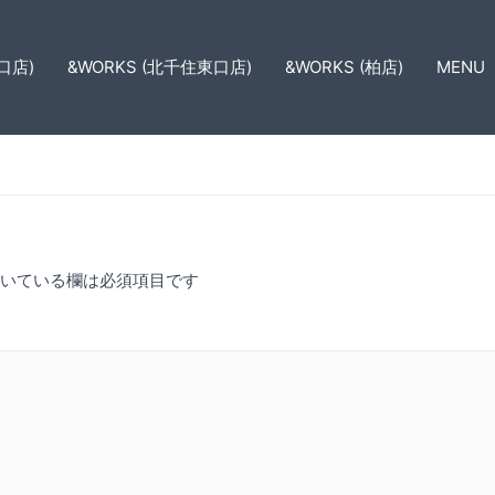
口店)
&WORKS (北千住東口店)
&WORKS (柏店)
MENU
いている欄は必須項目です