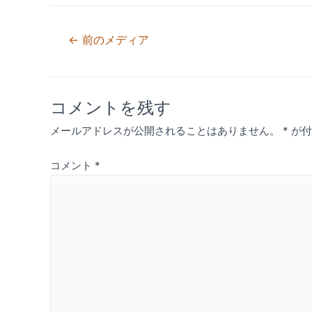
投
←
前のメディア
稿
ナ
コメントを残す
ビ
メールアドレスが公開されることはありません。
*
が付
ゲ
コメント
*
ー
シ
ョ
ン