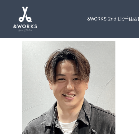
&WORKS 2nd (北千住西
staff04
コメントする
/ By
andworks