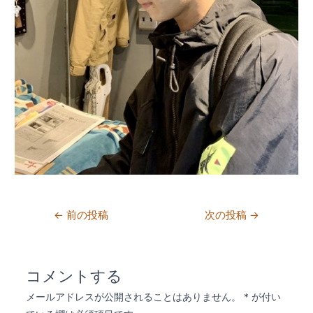
投
←
前の投稿
次の投稿
→
稿
ナ
コメントする
ビ
メールアドレスが公開されることはありません。
*
が付い
ゲ