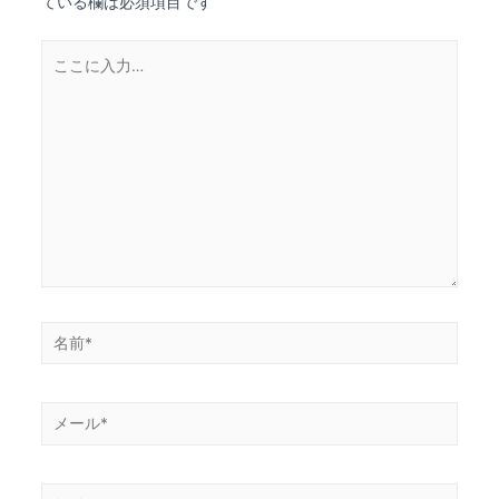
ている欄は必須項目です
ー
シ
こ
こ
ョ
に
ン
入
力…
名
前
*
メ
ー
ル
サ
*